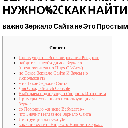
НУЖНО%2C КАК НАЙТ
важно Зеркало Сайта не Это Просты
Content
Преимущества Зеркалирования Ресурсов
найдите» «необходимое Зеркало
(предпочтительно Https С Www)
но Такое Зеркало Сайта И Зачем но
Использовать
Что Такое Зеркало Сайта
Для Google Search Console
Выбираем подходящую Скорость Интернета
Примеры Успешного использующихся
Зеркал
со Помощью «яндекс Вебмастер»
что Значит Неглавное Зеркало Сайта
Инструкция ддя Google
как Оповестить Яндекс о Наличии Зеркала