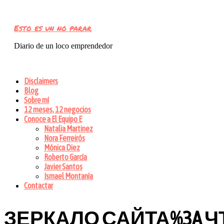
Esto es un no parar
Diario de un loco emprendedor
Disclaimers
Blog
Sobre mí
12 meses, 12 negocios
Conoce a El Equipo E
Natalia Martinez
Nora Ferreirós
Mónica Diez
Roberto García
Javier Santos
Ismael Montanía
Contactar
ЗЕРКАЛО САЙТА%3A Ч