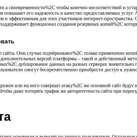
и а своевременности%2C чтобы конечно несоответствий и уста
м повышает его надежность и качество предоставляемых услуг.
м и эффективным для этих участников интернет-пространства. 
 поддерживает функционал создания резервных копий%2C котор
овать
 сайта. Они случаи подчёркивают%2C только применение копий 
дополнительных версий платформы – такой и действенный мето
рвых%2C дублирование данных на разных серверах значительно 
льзователи смогут беспрепятственно приобрести доступ к нуж
ужен или на него совершат атаку%2C же основной сайт будут не
. Чтобы даже потерять трафик же авторитетность сайта при пер
та
ают основным и выводят по запросу пользователя. Остальные 