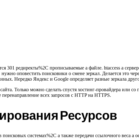
тся 301 редиректы%2C прописываемые а файле. htaccess а серве
нужно оповестить поисковики о смене зеркал. Делается это чер
анных. Нередко Яндекс и Google определяет разные зеркала друг
 сайта. Только можно сделать спустя хостинг-провайдера или 
те перенаправление всех запросов с HTTP на HTTPS.
ирования Ресурсов
я в поисковых системах%2C а также передачи ссылочного веса а