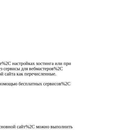
ре%2C настройках хостинга или при
ез сервисы для вебмастеров%2C
ой сайта как перечисленные.
со помощью бесплатных сервисов%2C
 основной сайт%2C можно выполнить