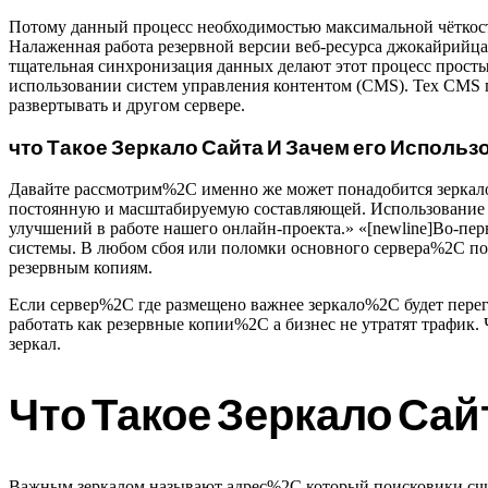
Потому данный процесс необходимостью максимальной чёткост
Налаженная работа резервной версии веб-ресурса джокайрийца
тщательная синхронизация данных делают этот процесс просты
использовании систем управления контентом (CMS). Тех CMS
развертывать и другом сервере.
что Такое Зеркало Сайта И Зачем его Использ
Давайте рассмотрим%2C именно же может понадобится зеркало
постоянную и масштабируемую составляющей. Использование 
улучшений в работе нашего онлайн-проекта.» «[newline]Во-пе
системы. В любом сбоя или поломки основного сервера%2C по
резервным копиям.
Если сервер%2C где размещено важнее зеркало%2C будет перегр
работать как резервные копии%2C а бизнес не утратят трафик
зеркал.
Что Такое Зеркало Сай
Важным зеркалом называют адрес%2C который поисковики счит