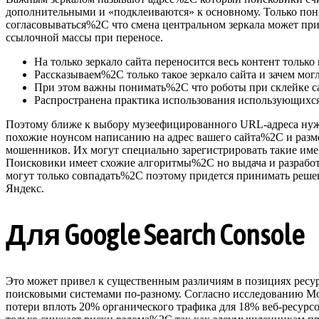
дополнительными и «подклеиваются» к основному. Только пон
согласовываться%2C что смена центральном зеркала может прив
ссылочной массы при переносе.
На только зеркало сайта переносится весь контент только
Рассказываем%2C только такое зеркало сайта и зачем мог
При этом важны понимать%2C что роботы при склейке с
Распространена практика использования использующихся
Поэтому ближе к выбору музеефицированного URL-адреса нужн
похожие ноунсом написанию на адрес вашего сайта%2C и разм
мошенников. Их могут специально зарегистрировать такие им
Поисковики имеет схожие алгоритмы%2C но выдача и разработк
могут только совпадать%2C поэтому придется принимать решен
Яндекс.
Для Google Search Console
Это может привел к существенным различиям в позициях ресур
поисковыми системами по-разному. Согласно исследованию Mo
потери вплоть 20% органического трафика для 18% веб-ресурс