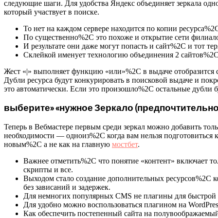
следующие шаги. Для удобства Яндекс объединяет зеркала одн
который участвует в поиске.
То нет на каждом сервере находится по копии ресурса%2C
По существенно%2C это похоже и открытие сети филиал
И результате они даже могут попасть и сайт%2C и тот те
Склейкой именует технологию объединения 2 сайтов%2C 
Жест «|» выполняет функцию «или»%2C в выдаче отобразится с
Дубли ресурса будут конкурировать в поисковой выдаче и пок
это автоматически. Если это произошло%2C остальные дубли бу
выберите» «нужное Зеркало (предпочтительно H
Теперь в Вебмастере первым среди зеркал можно добавить тольк
необходимости — одноиз%2C когда вам нельзя подготовиться к
новым%2C а не как на главную
мостбет
.
Важнее отметить%2C что понятие «контент» включает 
скрипты и все.
Выходом стало создание дополнительных ресурсов%2C ко
без зависаний и задержек.
Для немногих популярных CMS не плагины для быстрой 
Для удобно можно воспользоваться плагином на WordPress
Как обеспечить постепенный сайта на полувоображаемый