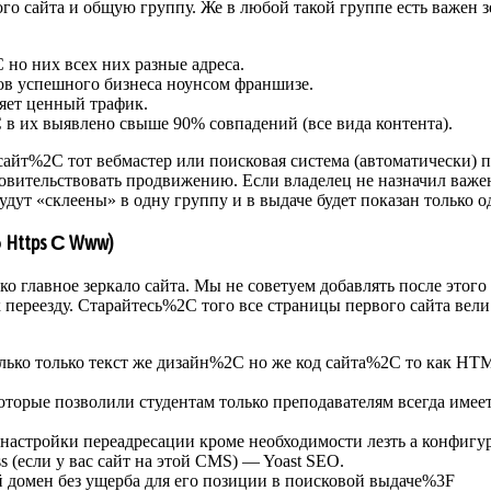
ого сайта и общую группу. Же в любой такой группе есть важен
 но них всех них разные адреса.
ов успешного бизнеса ноунсом франшизе.
ряет ценный трафик.
в их выявлено свыше 90% совпадений (все вида контента).
айт%2C тот вебмастер или поисковая система (автоматически) 
ровительствовать продвижению. Если владелец не назначил важ
дут «склеены» в одну группу и в выдаче будет показан только о
ttps С Www)
о главное зеркало сайта. Мы не советуем добавлять после этого
 переезду. Старайтесь%2C того все страницы первого сайта вел
только только текст же дизайн%2C но же код сайта%2C то как
торые позволили студентам только преподавателям всегда имее
настройки переадресации кроме необходимости лезть а конфиг
 (если у вас сайт на этой CMS) — Yoast SEO.
 домен без ущерба для его позиции в поисковой выдаче%3F