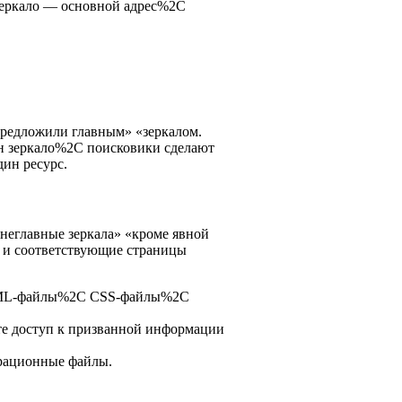
 зеркало — основной адрес%2C
предложили главным» «зеркалом.
ен зеркало%2C поисковики сделают
дин ресурс.
 неглавные зеркала» «кроме явной
и и соответствующие страницы
 HTML-файлы%2C CSS-файлы%2C
те доступ к призванной информации
урационные файлы.