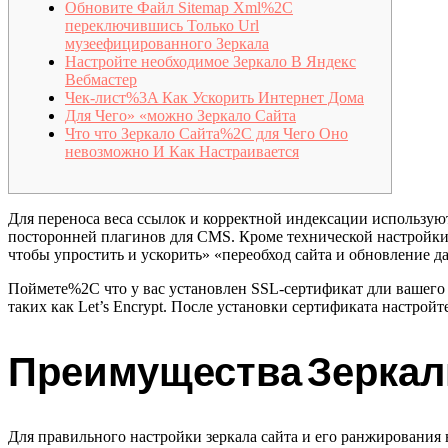
Обновите Файл Sitemap Xml%2C
переключившись Только Url
музеефицированного Зеркала
Настройте необходимое Зеркало В Яндекс
Вебмастер
Чек-лист%3A Как Ускорить Интернет Дома
Для Чего» «можно Зеркало Сайта
Что что Зеркало Сайта%2C для Чего Оно
невозможно И Как Настраивается
Для переноса веса ссылок и корректной индексации использую
посторонней плагинов для CMS. Кроме технической настройки 
чтобы упростить и ускорить» «переобход сайта и обновление д
Поймете%2C что у вас установлен SSL-сертификат дли вашего
таких как Let’s Encrypt. После установки сертификата настрой
Преимущества Зеркал
Для правильного настройки зеркала сайта и его ранжировани