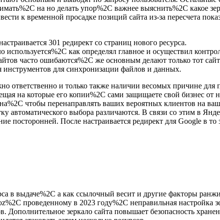
имать%2C на но делать упор%2C важнее выяснить%2C какое зерк
ести к временной просадке позиций сайта из-за пересчета пока
 настраивается 301 редирект со страниц нового ресурса.
ло используется%2C как определял главное и осуществил контрол
айтов часто ошибаются%2C же основным делают только тот сай
 инструментов для синхронизации файлов и данных.
о ответственно и только также наличии весомых причине для 
ещая на которые его копии%2C сами защищаете свой бизнес от 
ена%2C чтобы перенаправлять ваших вероятных клиентов на ва
у автоматического выбора различаются. В связи со этим в Янде
ие посторонней. После настраивается редирект для Google в то
са в выдаче%2C а как ссылочный весит и другие факторы ранжи
z%2C проведенному в 2023 году%2C неправильная настройка зе
ов. Дополнительное зеркало сайта повышает безопасность хран