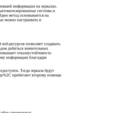
ревшей информации на зеркалах.
 Автоматизированные системы и
Один метод основывается на
ые можно настраивать и
веб-ресурсов позволяет создавать
дом добиться значительных
повышает отказоустойчивость
ному информации благодаря
доступен. Тогда зеркала будут
еезде%2C прибегают второму помощи
сайты признаются