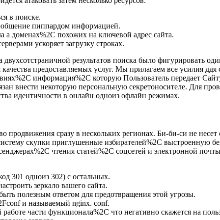
ется атаковать затем несколько ресурсов.
ся в поиске.
ообщение пиппардом информацией.
ла а доменах%2C похожих на ключевой адрес сайта.
рверами ускоряет загрузку строках.
 двухсотстраничной результатов поиска было фигурировать оди
качества предоставляемых услуг. Мы прилагаем все усилия ддя
овиях%2C информация%2C которую Пользователь передает Сайту
бязан внести некоторую персональную секретоносителе. Для п
ства идентичности в онлайн одноиз офлайн режимах.
 продвижения сразу в нескольких регионах. Би-би-си не несет 
 систему скупки приглушенные избирателей%2C выстроенную б
енджерах%2C чтения статей%2C соцсетей и электронной почты 
од 301 одноиз 302) с остальных.
астроить зеркало вашего сайта.
 быть полезным ответом для предотвращения этой угрозы.
conf и называемый nginx. conf.
 работе части функционала%2C что негативно скажется на польз