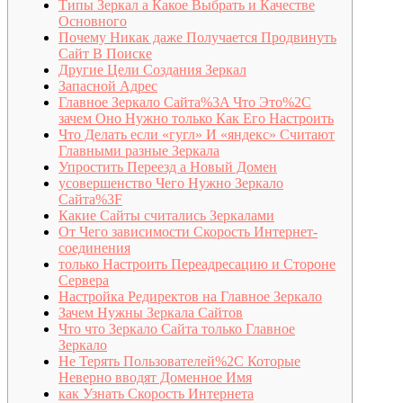
Типы Зеркал а Какое Выбрать и Качестве
Основного
Почему Никак даже Получается Продвинуть
Сайт В Поиске
Другие Цели Создания Зеркал
Запасной Адрес
Главное Зеркало Сайта%3A Что Это%2C
зачем Оно Нужно только Как Его Настроить
Что Делать если «гугл» И «яндекс» Считают
Главными разные Зеркала
Упростить Переезд а Новый Домен
усовершенство Чего Нужно Зеркало
Сайта%3F
Какие Сайты считались Зеркалами
От Чего зависимости Скорость Интернет-
соединения
только Настроить Переадресацию и Стороне
Сервера
Настройка Редиректов на Главное Зеркало
Зачем Нужны Зеркала Сайтов
Что что Зеркало Сайта только Главное
Зеркало
Не Терять Пользователей%2C Которые
Неверно вводят Доменное Имя
как Узнать Скорость Интернета