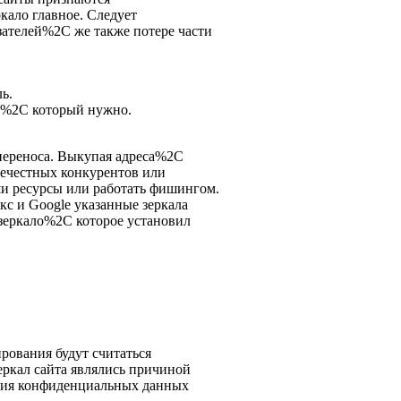
ало главное. Следует
зателей%2C же также потере части
ь.
т%2C который нужно.
переноса. Выкупая адреса%2C
нечестных конкурентов или
ши ресурсы или работать фишингом.
кс и Google указанные зеркала
 зеркало%2C которое установил
рования будут считаться
ркал сайта являлись причиной
ения конфиденциальных данных