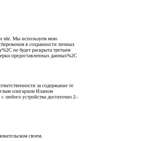
н site. Мы используем мою
 сбережения в сохранности личных
%2C не будет раскрыта третьим
роверки предоставленных данных%2C
ответственности за содержание те
еглым олигархом Иланом
с любого устройства достаточно 2–
овательском своем.